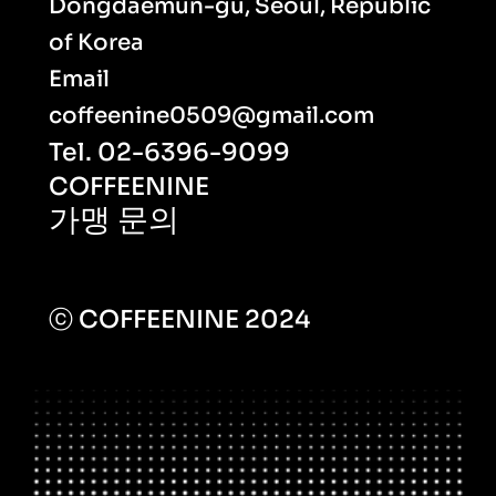
Dongdaemun-gu, Seoul, Republic 
of Korea
Email
coffeenine0509@gmail.com
Tel. 02-6396-9099
COFFEENINE
가맹 문의
ⓒ COFFEENINE 2024